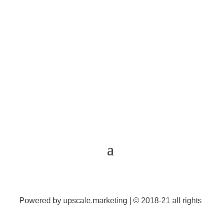
Anfragethema
*
Senden
Powered by
upscale.marketing
| © 2018-21 all rights
reserved Hebammenteam Bremen